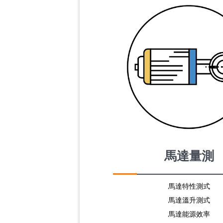
馬達量測
馬達特性測式
馬達溫升測式
馬達能源效率