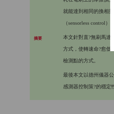
就能達到相同的換相與
（sensorless cont
本文針對直?無刷馬達
摘要
方式，使轉速命?愈低
檢測點的方式。
最後本文以德州儀器公司
感測器控制策?的穩定