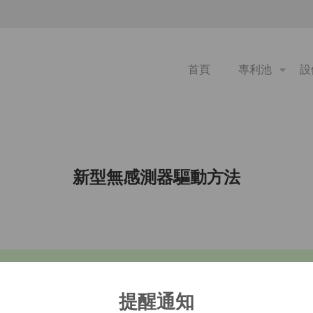
首頁
專利池
設
新型無感測器驅動方法
矩大且控制容?，經適當電子式換相，可使其具有如
提醒通知
等優點，故具高效?運轉的特性。但一般直?無刷馬