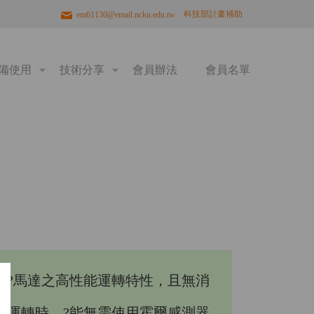
科技部計畫補助
em61130@email.ncku.edu.tw
備使用
技術分享
會員辦法
會員名單
直?馬達之高性能運轉特性，且無消
達運轉時，?能無需使用霍爾感測器