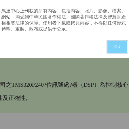
馬達中心上刊載的所有內容，包括內容、照片、影像、檔案、
驅動，除?會?符合經濟效?外，在應用場合上也有
網站，均受到中華民國著作權法、國際著作權法律及智慧財產
權相關法律的保障。使用者下載或拷貝內容，不得以任何形式
rol）方法被提出。
傳輸、重製、散布或提供予公眾。
設計無感測器控制，主要在啟動後的轉子位置估測方
OK
時可以增加同步檢測點的??，有?於速?控制，故此
之TMS320F240?位訊號處?器（DSP）為控制
性及正確性。