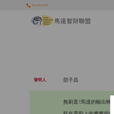
06-235-6783
馬
達
智
財
聯
盟
邵子昌
發明人
無刷直?馬達的輸出轉
耗在電刷上的摩擦損失