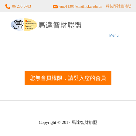
科技部計畫補助
06-235-6783
em61130@email.ncku.edu.tw
馬
達
智
財
聯
Menu
盟
您無會員權限，請登入您的會員
Copyright © 2017 馬達智財聯盟