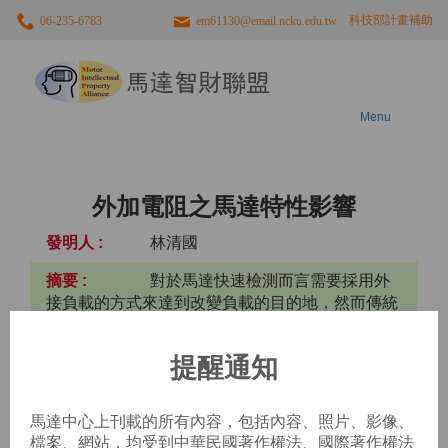
科技部計畫補助
06-235-6783
em61130@email.ncku.edu.tw
馬
達
智
財
聯
Menu
盟
外加電阻之馬達特性影響
林清國
對於馬達快速檢測而言需要採用外
接負載的方式來達到改變負載的目的地，然而傳統
的方式是採用外接慣量盤的方式來改變負載。本文
是為達到馬達快速量測的概念，因此採用外接電阻
提醒通知
的方法達到快速改變馬達負載的目的地。然而外接
電阻將會影響馬達在自由衰減區的轉動的情況，本
文主要分析外接電阻對馬達負載的影響。
馬達中心上刊載的所有內容，包括內容、照片、影像、
檔案、網站，均受到中華民國著作權法、國際著作權法