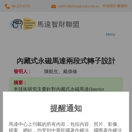
科技部計畫補助
06-235-6783
em61130@email.ncku.edu.tw
馬
達
智
財
聯
Menu
盟
內藏式永磁馬達兩段式轉子設計
陳航生、戴偉修
本技術研究主要針對內藏式永磁馬達(Interior
Permanent Magnet, IPM)因為繞組方式以及齒槽效應
所造成的轉矩漣波與噪音問題，利用馬達轉子端進
提醒通知
行斜槽設計來達到改善，並且以36槽4極的內藏式
永磁馬達為範例，展現應用本技術所達到的成果。
此技術成果除可提供給產學業界之參考，並可協助
馬達中心上刊載的所有內容，包括內容、照片、影像、
廠商改善其內藏式永磁馬達性能。
檔案、網站，均受到中華民國著作權法、國際著作權法