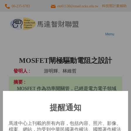
科技部計畫補助
06-235-6783
em61130@email.ncku.edu.tw
馬
達
智
財
聯
Menu
盟
MOSFET閘極驅動電阻之設計
游明輝、林維哲
MOSFET 作為功率開關管，已經是電力電子領域
的絕對主力器件。雖然MOSFET 作為電壓型驅動器
件， 動表面上看來是非常簡單，但詳細分析起並非
提醒通知
如此。故本文的主要目的是針對MOSFET閘極驅動
電路中的電阻設計方案和特性進行分析，首先對
MOSFET技術和開關工作的概述，並且描述設計過
馬達中心上刊載的所有內容，包括內容、照片、影像、
程中於動作之電阻選擇特性影響，最後針對閘極驅
檔案、網站，均受到中華民國著作權法、國際著作權法