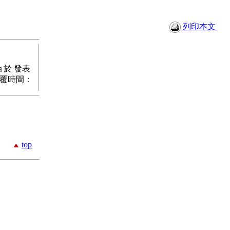
列印本文
於 發表
由
覆時間：
top