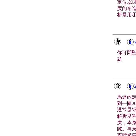
定位,如
度的布進
析是用哪
你可問聖
題
馬達的
到一圈2
通常是經
解析度
度，本
隙。再
實體精