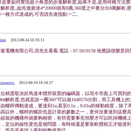
果是要如何實現超小角度的步進解析度,如果不是,是用何種方法
解析度,,如先進敘述4*20000就有8萬,360度之中要分出8萬解析,
一種方式達成的,可否請先進指點一二.
dimi
2012-08-24 10:35:11
釜電機有限公司,洪先生看看,電話：07-5619158 他應該很樂意
kingservo
2012-09-19 18:18:27
定位精度取決於馬達本體所裝置的編碼器，以現今市面上可買到
0bit解析度,也就是說一圈360°可以做1048576分割，而工具機上
由螺桿傳動達成，要達到1u,甚至0.1u，0.01u的移動精度，除
夠高以外，螺桿的螺距也是計算的參數之一，更何況要達到這麼
身組裝的機構件就要夠精密，有些需要事先預壓才可以吃掉機構
來，定位的線性度也是個問題，有時候還是要靠軟體校正才能達
度，而不是表頭上看到的數值而已。