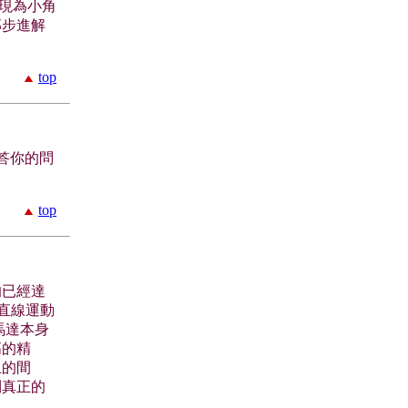
實現為小角
那步進解
top
回答你的問
top
的已經達
的直線運動
了馬達本身
高的精
上的間
到真正的