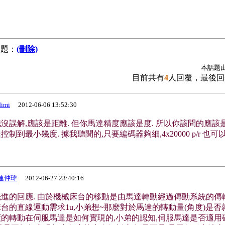
題：
(刪除)
本話題
目前共有
4
人回覆，最後回
dimi
2012-06-06 13:52:30
我沒誤解,應該是距離. 但你馬達精度應該是度. 所以你該問的應該
制到最小幾度. 據我聽聞的,只要編碼器夠細,4x20000 p/r 也可以
連仲瑋
2012-06-27 23:40:16
進的回應. 由於機械床台的移動是由馬達轉動經過傳動系統的傳輸
台的直線運動需求1u,小弟想~那麼對於馬達的轉動量(角度)是否
的轉動在伺服馬達是如何實現的,小弟的認知,伺服馬達是否適用