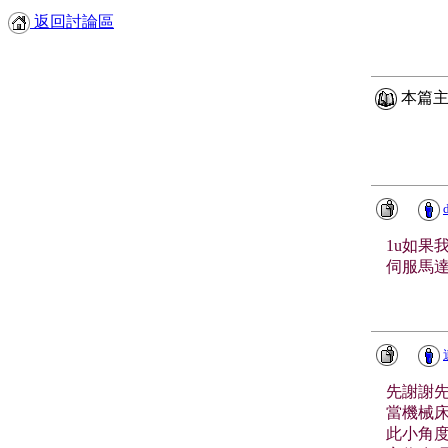
返回討論區
本篇主
1u如果
伺服馬達控
先謝謝先
當機械床
此小角度