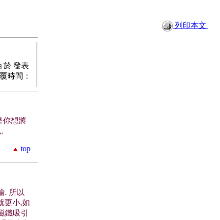
列印本文
於 發表
由
覆時間：
是你想將
.
top
. 所以
就更小,如
磁鐵吸引