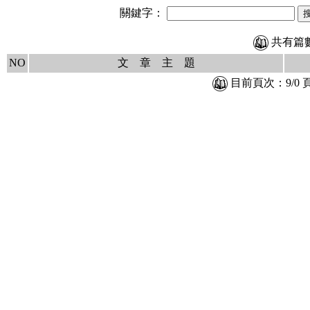
關鍵字：
共有篇數
NO
文 章 主 題
目前頁次：9/0